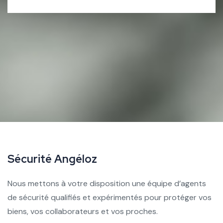
S
é
c
u
r
i
t
é
A
n
g
é
l
o
z
Nous mettons à votre disposition une équipe d’agents
de sécurité qualifiés et expérimentés pour protéger vos
biens, vos collaborateurs et vos proches.