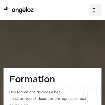
Instr
F
o
r
m
a
t
i
o
n
Des formations dédiées à nos
collaborateurs/trices, aux entreprises et aux