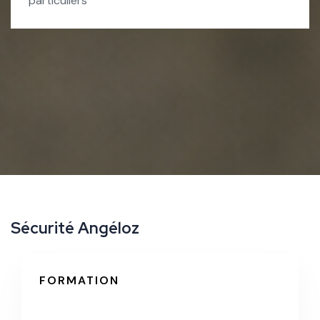
particuliers
S
é
c
u
r
i
t
é
A
n
g
é
l
o
z
FORMATION