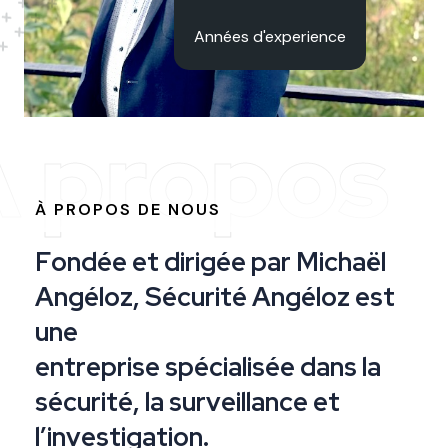
Années d'experience
À propos
À PROPOS DE NOUS
F
o
n
d
é
e
e
t
d
i
r
i
g
é
e
p
a
r
M
i
c
h
a
ë
l
A
n
g
é
l
o
z
,
S
é
c
u
r
i
t
é
A
n
g
é
l
o
z
e
s
t
u
n
e
e
n
t
r
e
p
r
i
s
e
s
p
é
c
i
a
l
i
s
é
e
d
a
n
s
l
a
s
é
c
u
r
i
t
é
,
l
a
s
u
r
v
e
i
l
l
a
n
c
e
e
t
l
’
i
n
v
e
s
t
i
g
a
t
i
o
n
.