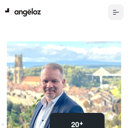
2
0
+